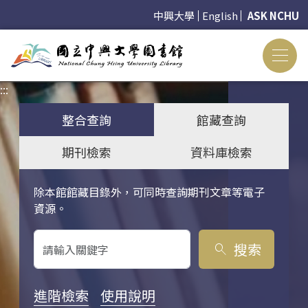
中興大學
English
ASK NCHU
:::
:::
整合查詢
館藏查詢
期刊檢索
資料庫檢索
除本館館藏目錄外，可同時查詢期刊文章等電子
關鍵字搜尋
資源。
搜索
search
進階檢索
使用說明