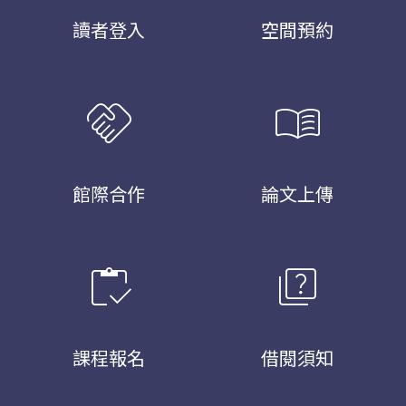
讀者登入
空間預約
handshake
menu_book
館際合作
論文上傳
inventory
quiz
課程報名
借閱須知