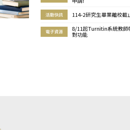
申請!
114-2研究生畢業離校
活動快訊
8/11起Turnitin系
電子資源
對功能
s