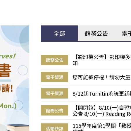
全部
館務公告
電
【影印機公告】影印機多
館務公告
知
您可能被停權！請勿大量
電子資源
8/12起Turnitin系
電子資源
【開閉館】8/10(一)
館務公告
公告 8/10(一) Reading R
115學年度第1學期「
活動快訊