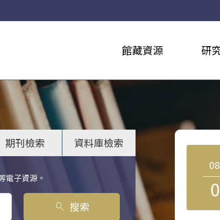
館藏資源
研
期刊檢索
資料庫檢索
0
等電子資源。
0
搜索
search