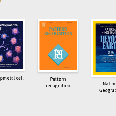
pmetal cell
Pattern
Natio
recognition
Geogra