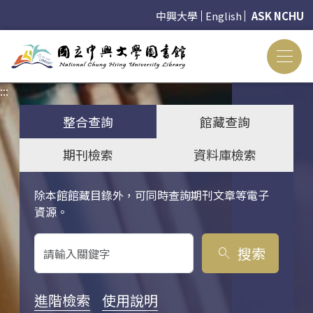
中興大學
English
ASK NCHU
:::
:::
整合查詢
館藏查詢
期刊檢索
資料庫檢索
除本館館藏目錄外，可同時查詢期刊文章等電子
關鍵字搜尋
資源。
搜索
search
進階檢索
使用說明