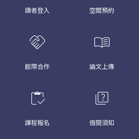
讀者登入
空間預約
handshake
menu_book
館際合作
論文上傳
inventory
quiz
課程報名
借閱須知