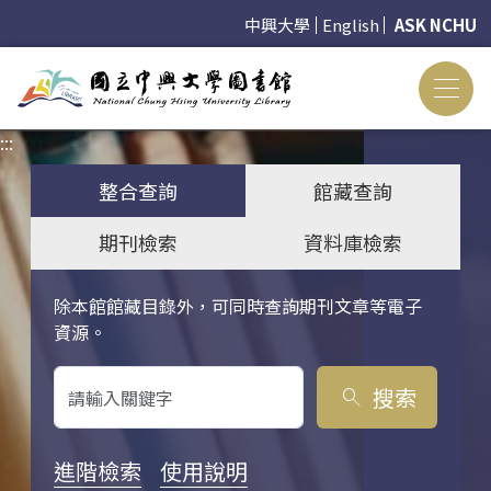
中興大學
English
ASK NCHU
:::
:::
整合查詢
館藏查詢
期刊檢索
資料庫檢索
除本館館藏目錄外，可同時查詢期刊文章等電子
關鍵字搜尋
資源。
搜索
search
進階檢索
使用說明