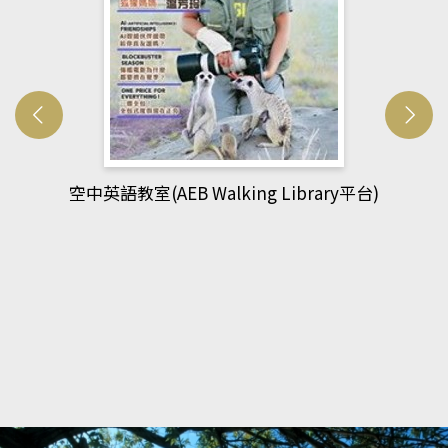
台)
網管人(kono平台)