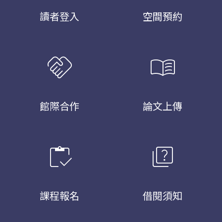
讀者登入
空間預約
handshake
menu_book
館際合作
論文上傳
inventory
quiz
課程報名
借閱須知