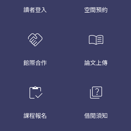
讀者登入
空間預約
handshake
menu_book
館際合作
論文上傳
inventory
quiz
課程報名
借閱須知