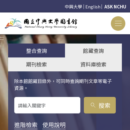
中興大學
English
ASK NCHU
:::
:::
整合查詢
館藏查詢
期刊檢索
資料庫檢索
除本館館藏目錄外，可同時查詢期刊文章等電子
關鍵字搜尋
資源。
搜索
search
進階檢索
使用說明