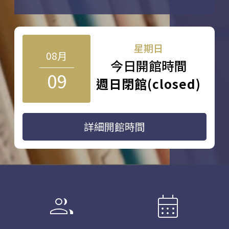
星期日
08月
今日開館時間
09
週日閉館(closed)
詳細開館時間
group
calendar_month