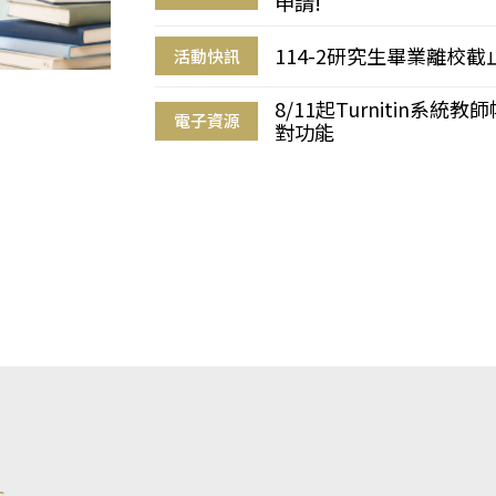
申請!
114-2研究生畢業離校
活動快訊
8/11起Turnitin系
電子資源
對功能
s