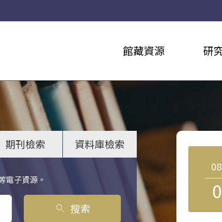
館藏資源
研
期刊檢索
資料庫檢索
0
等電子資源。
0
搜索
search