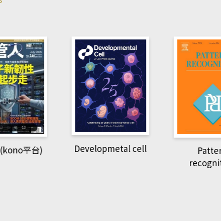
pmetal cell
Pattern
Natio
recognition
Geogra