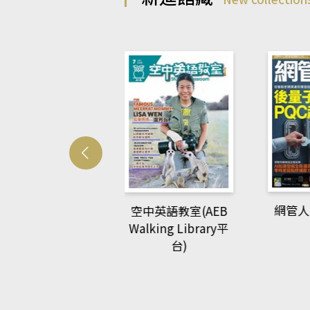
Develo
網管人(kono平台)
中英語教室(AEB
lking Library平
台)