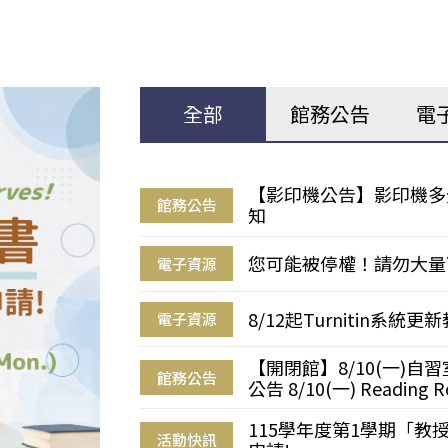
全部
館務公告
電
【影印機公告】影印機多
館務公告
知
您可能被停權！請勿大量
電子資源
8/12起Turnitin系
電子資源
【開閉館】8/10(一)
館務公告
公告 8/10(一) Reading R
115學年度第1學期「
活動快訊