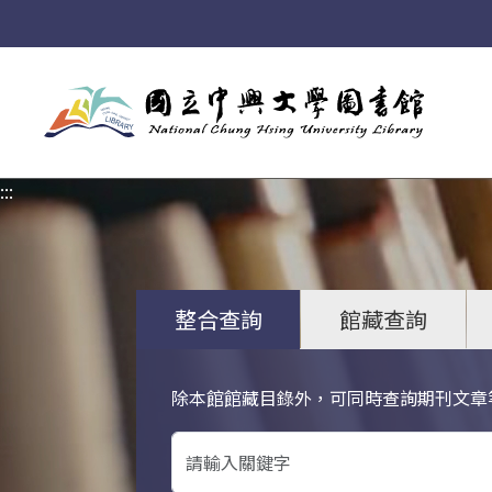
:::
:::
整合查詢
館藏查詢
除本館館藏目錄外，可同時查詢期刊文章
關鍵字搜尋