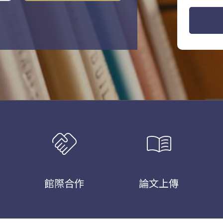
handshake
menu_book
館際合作
論文上傳