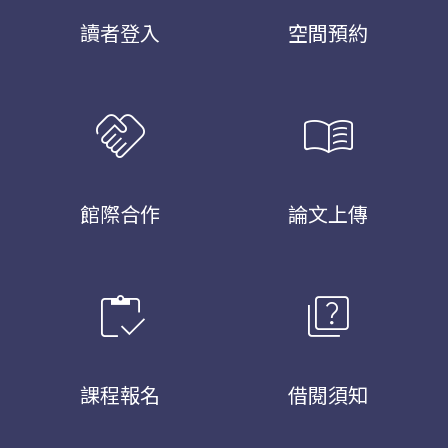
讀者登入
空間預約
handshake
menu_book
館際合作
論文上傳
inventory
quiz
課程報名
借閱須知