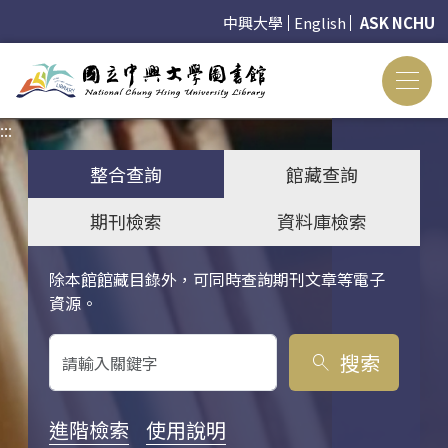
中興大學
English
ASK NCHU
:::
:::
整合查詢
館藏查詢
期刊檢索
資料庫檢索
除本館館藏目錄外，可同時查詢期刊文章等電子
關鍵字搜尋
資源。
搜索
search
進階檢索
使用說明