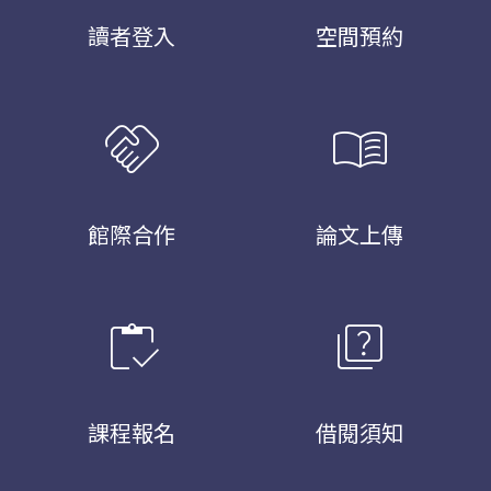
讀者登入
空間預約
handshake
menu_book
館際合作
論文上傳
inventory
quiz
課程報名
借閱須知