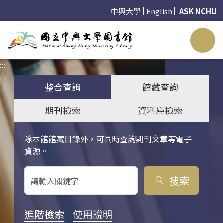
中興大學
English
ASK NCHU
:::
:::
整合查詢
館藏查詢
期刊檢索
資料庫檢索
除本館館藏目錄外，可同時查詢期刊文章等電子
關鍵字搜尋
資源。
搜索
search
進階檢索
使用說明