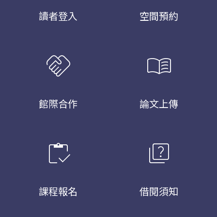
讀者登入
空間預約
handshake
menu_book
館際合作
論文上傳
inventory
quiz
課程報名
借閱須知