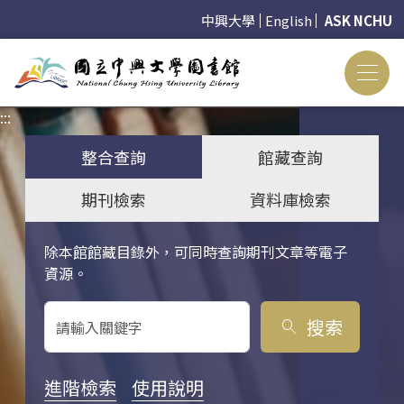
中興大學
English
ASK NCHU
:::
:::
整合查詢
館藏查詢
期刊檢索
資料庫檢索
除本館館藏目錄外，可同時查詢期刊文章等電子
關鍵字搜尋
資源。
搜索
search
進階檢索
使用說明