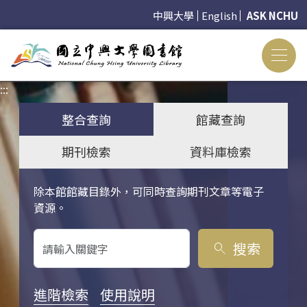
中興大學
English
ASK NCHU
:::
:::
整合查詢
館藏查詢
期刊檢索
資料庫檢索
除本館館藏目錄外，可同時查詢期刊文章等電子
關鍵字搜尋
資源。
搜索
search
進階檢索
使用說明