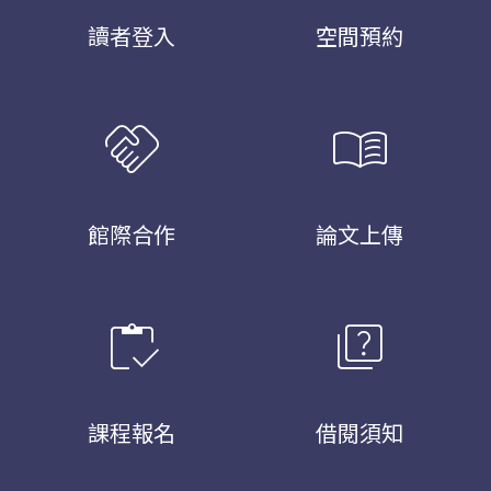
讀者登入
空間預約
handshake
menu_book
館際合作
論文上傳
inventory
quiz
課程報名
借閱須知