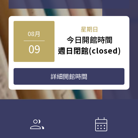
星期日
08月
今日開館時間
09
週日閉館(closed)
詳細開館時間
group
calendar_month