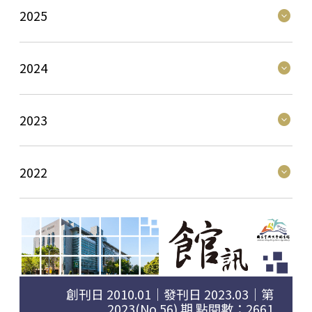
expand_circle_down
2025
expand_circle_down
2024
expand_circle_down
2023
expand_circle_down
2022
創刊日 2010.01｜發刊日 2023.03｜第
2023(No.56) 期 點閱數：2661