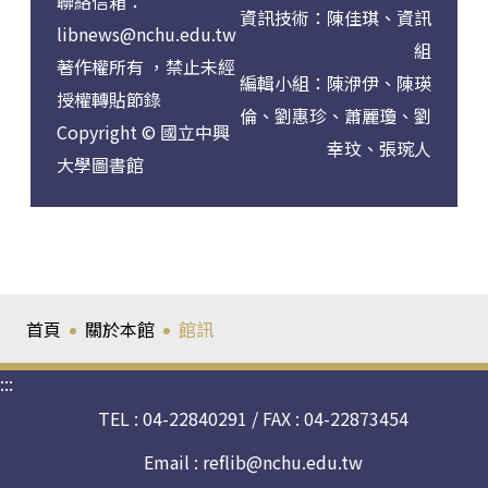
聯絡信箱：
資訊技術：陳佳琪、資訊
libnews@nchu.edu.tw
組
著作權所有 ，禁止未經
編輯小組：
陳洢伊、陳瑛
授權轉貼節錄
倫、劉惠珍、蕭麗瓊、劉
Copyright © 國立中興
幸玟、張琬人
大學圖書館
首頁
關於本館
館訊
:::
TEL : 04-22840291 / FAX : 04-22873454
Email :
reflib@nchu.edu.tw