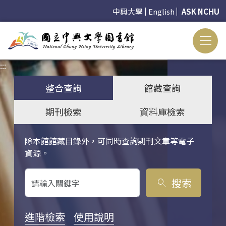
中興大學
English
ASK NCHU
:::
:::
整合查詢
館藏查詢
期刊檢索
資料庫檢索
除本館館藏目錄外，可同時查詢期刊文章等電子
關鍵字搜尋
資源。
搜索
search
進階檢索
使用說明