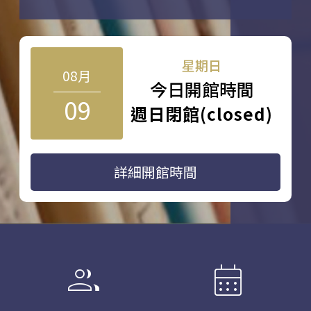
星期日
08月
今日開館時間
09
週日閉館(closed)
詳細開館時間
group
calendar_month