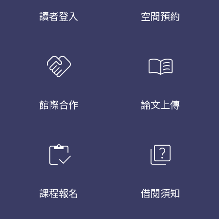
讀者登入
空間預約
handshake
menu_book
館際合作
論文上傳
inventory
quiz
課程報名
借閱須知