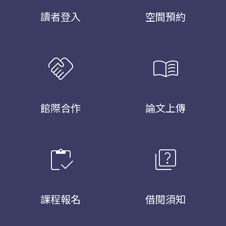
讀者登入
空間預約
handshake
menu_book
館際合作
論文上傳
inventory
quiz
課程報名
借閱須知