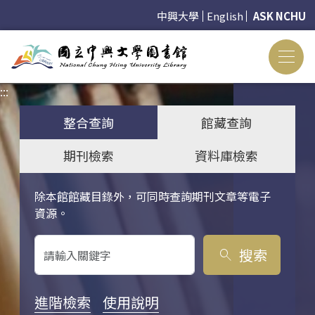
中興大學
English
ASK NCHU
:::
:::
整合查詢
館藏查詢
期刊檢索
資料庫檢索
除本館館藏目錄外，可同時查詢期刊文章等電子
關鍵字搜尋
資源。
搜索
search
進階檢索
使用說明