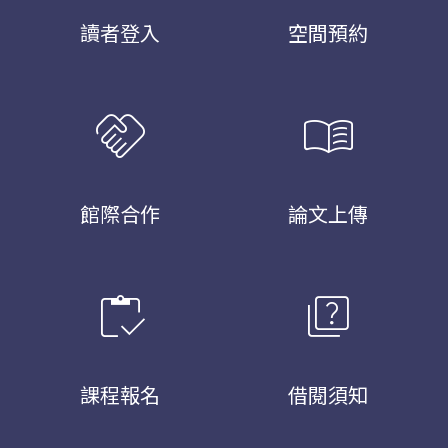
讀者登入
空間預約
handshake
menu_book
館際合作
論文上傳
inventory
quiz
課程報名
借閱須知