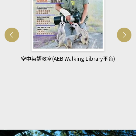
)
網管人(kono平台)