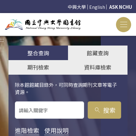
中興大學
English
ASK NCHU
:::
:::
整合查詢
館藏查詢
期刊檢索
資料庫檢索
除本館館藏目錄外，可同時查詢期刊文章等電子
關鍵字搜尋
資源。
搜索
search
進階檢索
使用說明