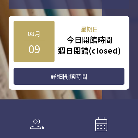
星期日
08月
今日開館時間
09
週日閉館(closed)
詳細開館時間
group
calendar_month