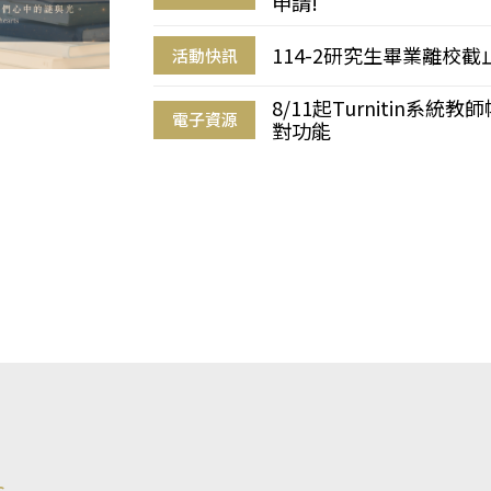
申請!
114-2研究生畢業離校
活動快訊
8/11起Turnitin系
電子資源
對功能
s