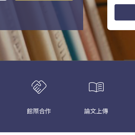
handshake
menu_book
館際合作
論文上傳