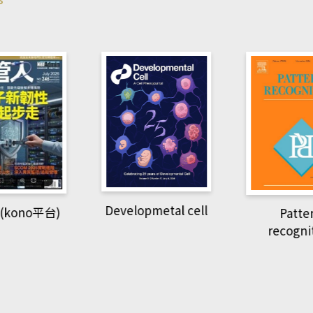
pmetal cell
Pattern
Natio
recognition
Geogra