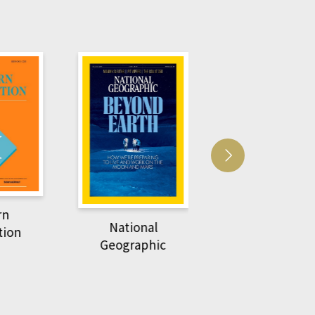
Harvard Business
萌動力一頁漫畫
Review
nal
物力學
phic