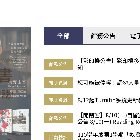
全部
館務公告
電
【影印機公告】影印機多
館務公告
知
您可能被停權！請勿大量
電子資源
8/12起Turnitin系
電子資源
【開閉館】8/10(一)
館務公告
公告 8/10(一) Reading R
115學年度第1學期「
活動快訊