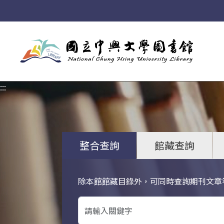
:::
:::
整合查詢
館藏查詢
除本館館藏目錄外，可同時查詢期刊文章
關鍵字搜尋