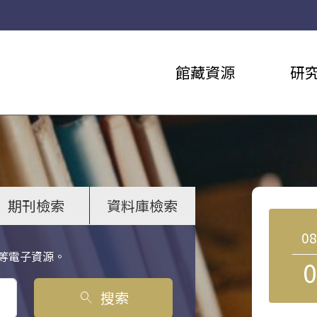
館藏資源
研
期刊檢索
資料庫檢索
0
等電子資源。
0
搜索
search