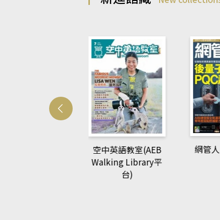
Develo
網管人(kono平台)
中英語教室(AEB
lking Library平
台)