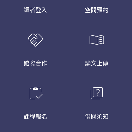
讀者登入
空間預約
handshake
menu_book
館際合作
論文上傳
inventory
quiz
課程報名
借閱須知