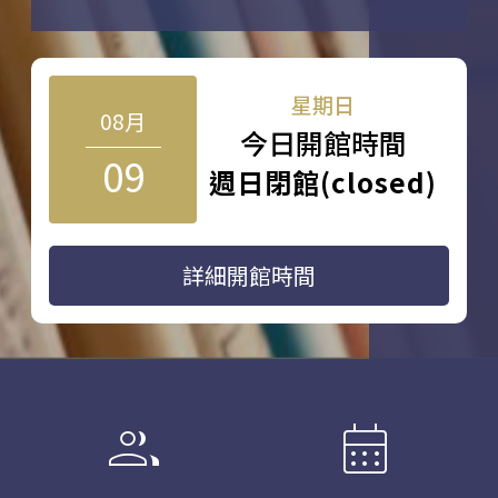
星期日
08月
今日開館時間
09
週日閉館(closed)
詳細開館時間
group
calendar_month