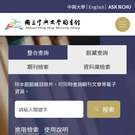
中興大學
English
ASK NCHU
:::
:::
整合查詢
館藏查詢
期刊檢索
資料庫檢索
除本館館藏目錄外，可同時查詢期刊文章等電子
關鍵字搜尋
資源。
搜索
search
進階檢索
使用說明