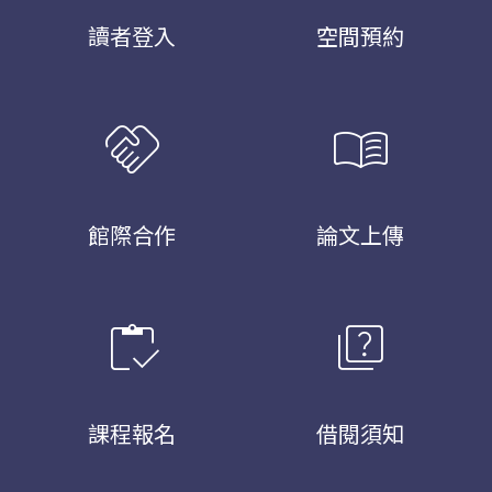
讀者登入
空間預約
handshake
menu_book
館際合作
論文上傳
inventory
quiz
課程報名
借閱須知