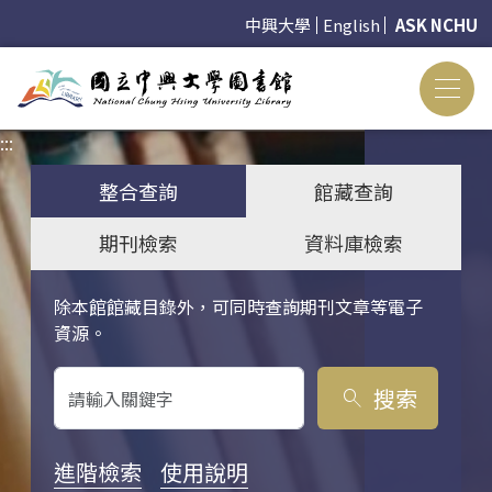
中興大學
English
ASK NCHU
:::
:::
整合查詢
館藏查詢
期刊檢索
資料庫檢索
除本館館藏目錄外，可同時查詢期刊文章等電子
關鍵字搜尋
資源。
搜索
search
進階檢索
使用說明