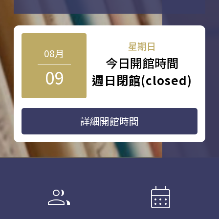
星期日
08月
今日開館時間
09
週日閉館(closed)
詳細開館時間
group
calendar_month