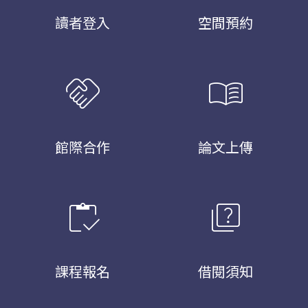
讀者登入
空間預約
handshake
menu_book
館際合作
論文上傳
inventory
quiz
課程報名
借閱須知