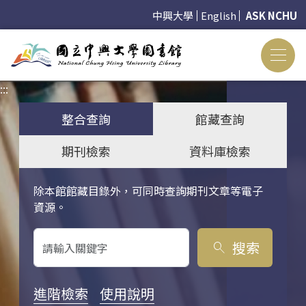
中興大學
English
ASK NCHU
:::
:::
整合查詢
館藏查詢
期刊檢索
資料庫檢索
除本館館藏目錄外，可同時查詢期刊文章等電子
關鍵字搜尋
資源。
搜索
search
進階檢索
使用說明