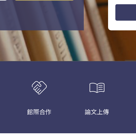
handshake
menu_book
館際合作
論文上傳