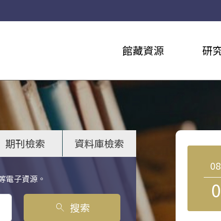
館藏資源
研
期刊檢索
資料庫檢索
0
等電子資源。
0
搜索
search