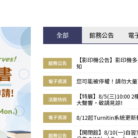
全部
館務公告
電
【影印機公告】影印機多
館務公告
知
您可能被停權！請勿大量
電子資源
【特展】8/5(三)10:0
活動快訊
大聲響，敬請見諒!
8/12起Turnitin系
電子資源
【開閉館】8/10(一)
館務公告