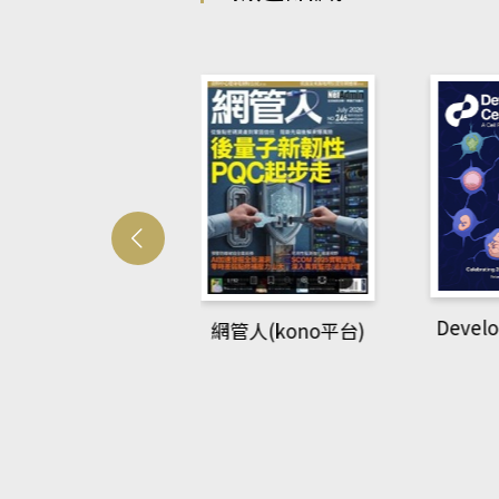
Developme
網管人(kono平台)
英語教室(AEB
ing Library平
台)