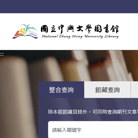
:::
:::
整合查詢
館藏查詢
除本館館藏目錄外，可同時查詢期刊文章
關鍵字搜尋