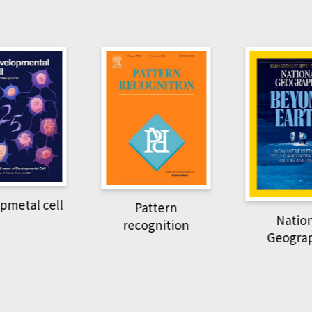
tal cell
Pattern
National
recognition
Geographi