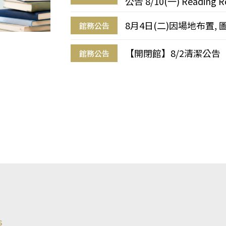
公告 8/10(一) Reading R
8月4日(二)因場地布置, 
館務公告
【開閉館】8/2清潔公告
館務公告
s