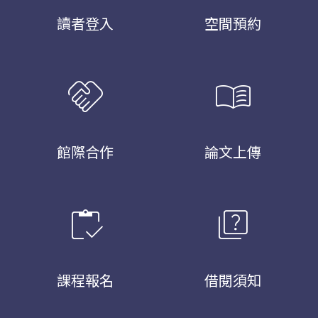
讀者登入
空間預約
handshake
menu_book
館際合作
論文上傳
inventory
quiz
課程報名
借閱須知