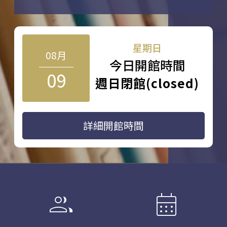
星期日
08月
今日開館時間
09
週日閉館(closed)
詳細開館時間
group
calendar_month