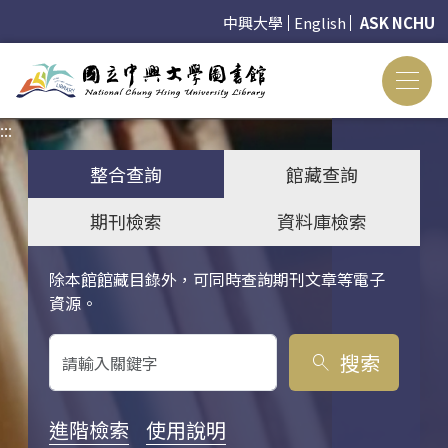
中興大學
English
ASK NCHU
:::
:::
整合查詢
館藏查詢
期刊檢索
資料庫檢索
除本館館藏目錄外，可同時查詢期刊文章等電子
關鍵字搜尋
資源。
搜索
search
進階檢索
使用說明