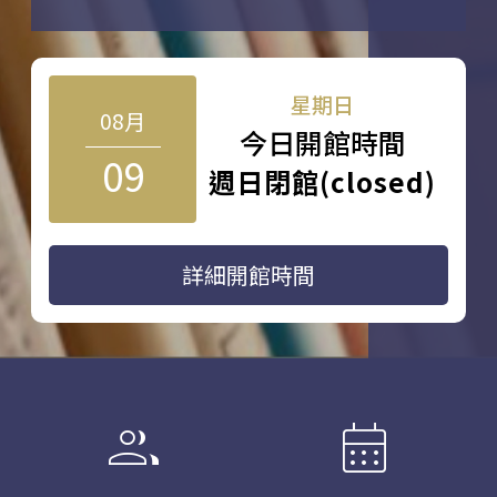
星期日
08月
今日開館時間
09
週日閉館(closed)
詳細開館時間
group
calendar_month