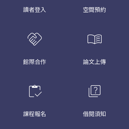
讀者登入
空間預約
handshake
menu_book
館際合作
論文上傳
inventory
quiz
課程報名
借閱須知