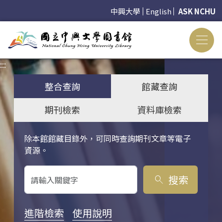
中興大學
English
ASK NCHU
:::
:::
整合查詢
館藏查詢
期刊檢索
資料庫檢索
除本館館藏目錄外，可同時查詢期刊文章等電子
關鍵字搜尋
資源。
搜索
search
進階檢索
使用說明