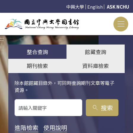
中興大學
English
ASK NCHU
:::
:::
整合查詢
館藏查詢
期刊檢索
資料庫檢索
除本館館藏目錄外，可同時查詢期刊文章等電子
關鍵字搜尋
資源。
搜索
search
進階檢索
使用說明