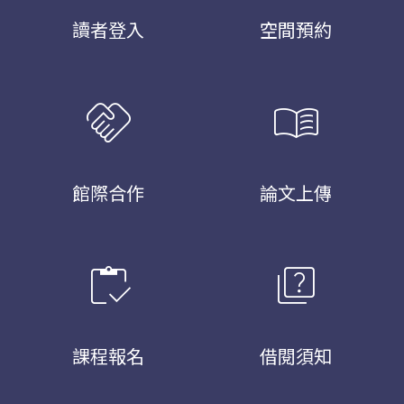
讀者登入
空間預約
handshake
menu_book
館際合作
論文上傳
inventory
quiz
課程報名
借閱須知