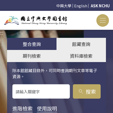
中興大學
English
ASK NCHU
:::
:::
整合查詢
館藏查詢
期刊檢索
資料庫檢索
除本館館藏目錄外，可同時查詢期刊文章等電子
關鍵字搜尋
資源。
搜索
search
進階檢索
使用說明