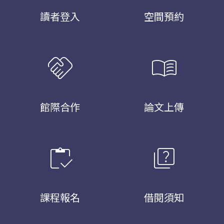
讀者登入
空間預約
handshake
menu_book
館際合作
論文上傳
inventory
quiz
課程報名
借閱須知