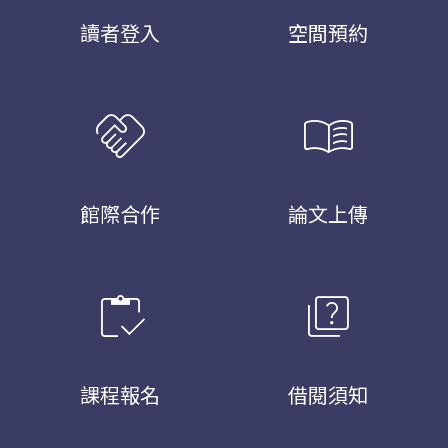
讀者登入
空間預約
handshake
menu_book
館際合作
論文上傳
inventory
quiz
課程報名
借閱須知