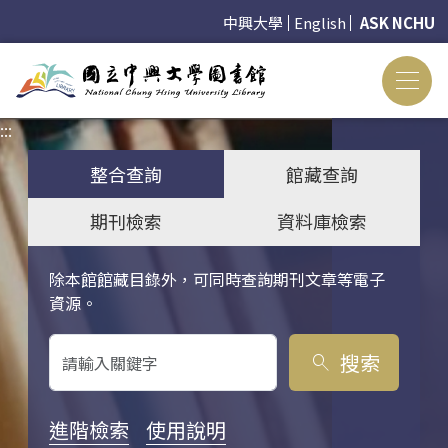
中興大學
English
ASK NCHU
:::
:::
整合查詢
館藏查詢
期刊檢索
資料庫檢索
除本館館藏目錄外，可同時查詢期刊文章等電子
關鍵字搜尋
資源。
搜索
search
進階檢索
使用說明