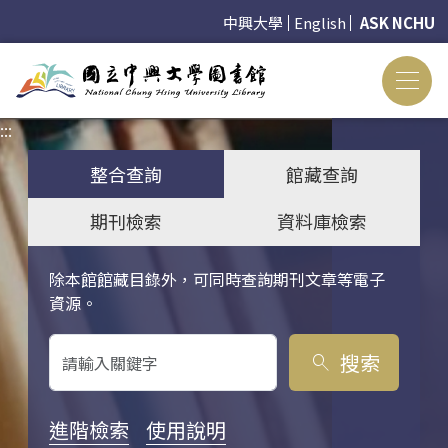
中興大學
English
ASK NCHU
:::
:::
整合查詢
館藏查詢
期刊檢索
資料庫檢索
除本館館藏目錄外，可同時查詢期刊文章等電子
關鍵字搜尋
資源。
搜索
search
進階檢索
使用說明