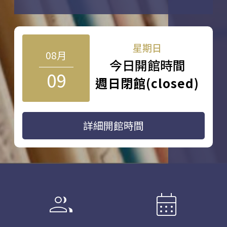
星期日
08月
今日開館時間
09
週日閉館(closed)
詳細開館時間
group
calendar_month