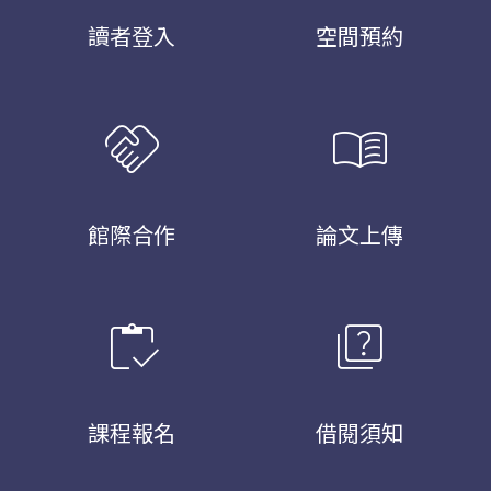
讀者登入
空間預約
handshake
menu_book
館際合作
論文上傳
inventory
quiz
課程報名
借閱須知