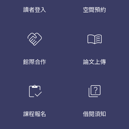
讀者登入
空間預約
handshake
menu_book
館際合作
論文上傳
inventory
quiz
課程報名
借閱須知