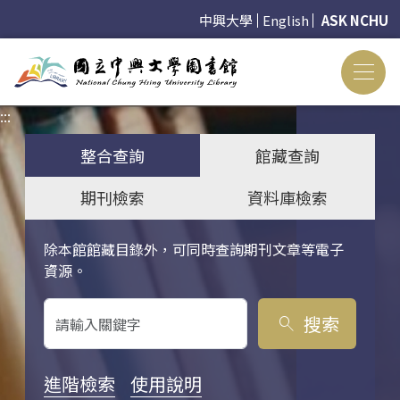
中興大學
English
ASK NCHU
:::
:::
整合查詢
館藏查詢
期刊檢索
資料庫檢索
除本館館藏目錄外，可同時查詢期刊文章等電子
關鍵字搜尋
資源。
搜索
search
進階檢索
使用說明