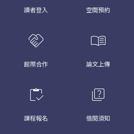
讀者登入
空間預約
handshake
menu_book
館際合作
論文上傳
inventory
quiz
課程報名
借閱須知