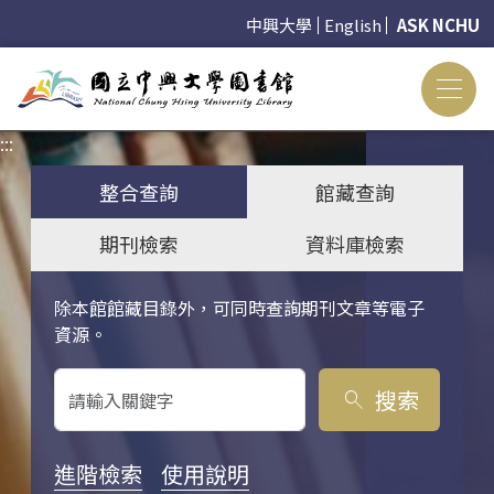
中興大學
English
ASK NCHU
:::
:::
整合查詢
館藏查詢
期刊檢索
資料庫檢索
除本館館藏目錄外，可同時查詢期刊文章等電子
關鍵字搜尋
資源。
搜索
search
進階檢索
使用說明