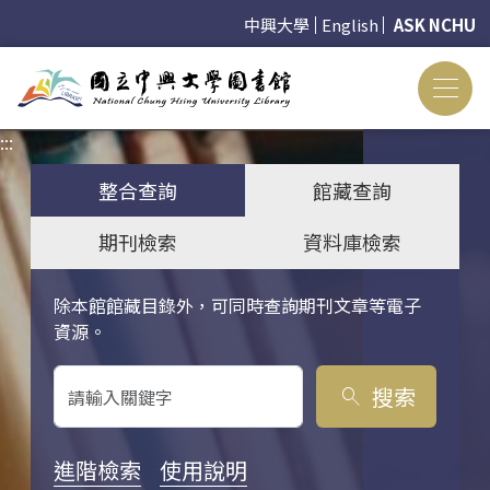
中興大學
English
ASK NCHU
:::
:::
整合查詢
館藏查詢
期刊檢索
資料庫檢索
除本館館藏目錄外，可同時查詢期刊文章等電子
關鍵字搜尋
資源。
搜索
search
進階檢索
使用說明