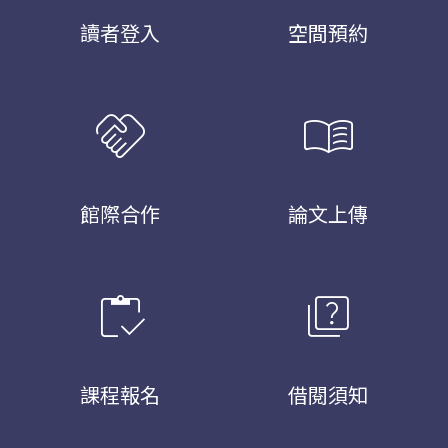
讀者登入
空間預約
handshake
menu_book
館際合作
論文上傳
inventory
quiz
課程報名
借閱須知