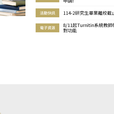
申請!
114-2研究生畢業離校
活動快訊
8/11起Turnitin系
電子資源
對功能
s