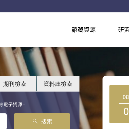
館藏資源
研
期刊檢索
資料庫檢索
0
等電子資源。
0
搜索
search