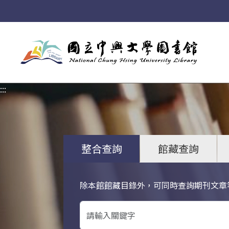
:::
:::
整合查詢
館藏查詢
除本館館藏目錄外，可同時查詢期刊文章
關鍵字搜尋