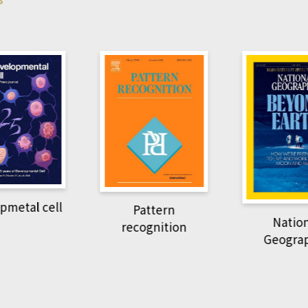
pmetal cell
Pattern
Natio
recognition
Geogra