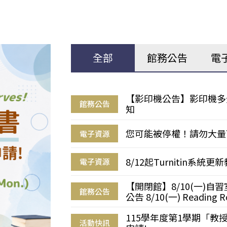
全部
館務公告
電
【影印機公告】影印機多
館務公告
知
您可能被停權！請勿大量
電子資源
8/12起Turnitin系
電子資源
【開閉館】8/10(一)
館務公告
公告 8/10(一) Reading R
115學年度第1學期「
活動快訊