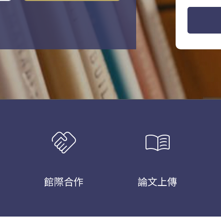
handshake
menu_book
館際合作
論文上傳