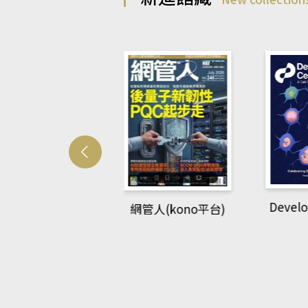
Develo
網管人(kono平台)
中英語教室(AEB
lking Library平
台)