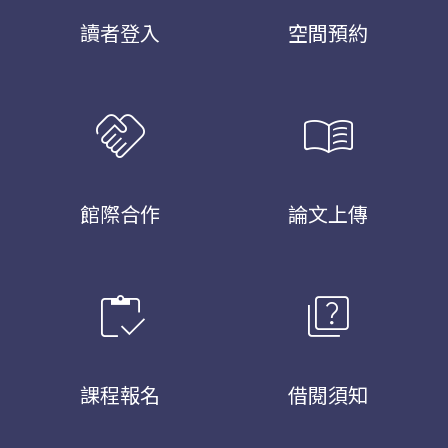
讀者登入
空間預約
handshake
menu_book
館際合作
論文上傳
inventory
quiz
課程報名
借閱須知