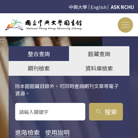
中興大學
English
ASK NCHU
:::
:::
整合查詢
館藏查詢
期刊檢索
資料庫檢索
除本館館藏目錄外，可同時查詢期刊文章等電子
關鍵字搜尋
資源。
搜索
search
進階檢索
使用說明