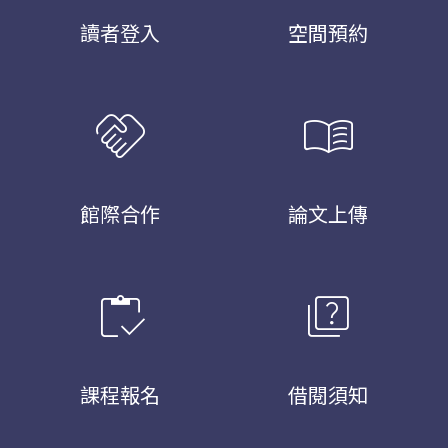
讀者登入
空間預約
handshake
menu_book
館際合作
論文上傳
inventory
quiz
課程報名
借閱須知