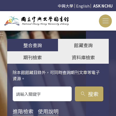
中興大學
English
ASK NCHU
:::
:::
整合查詢
館藏查詢
期刊檢索
資料庫檢索
除本館館藏目錄外，可同時查詢期刊文章等電子
關鍵字搜尋
資源。
搜索
search
進階檢索
使用說明