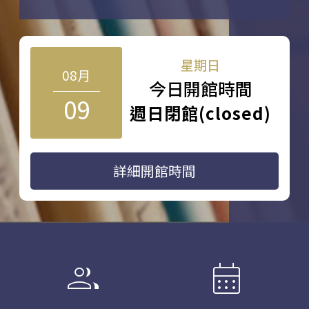
星期日
08月
今日開館時間
09
週日閉館(closed)
詳細開館時間
group
calendar_month