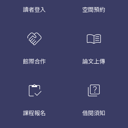
讀者登入
空間預約
handshake
menu_book
館際合作
論文上傳
inventory
quiz
課程報名
借閱須知