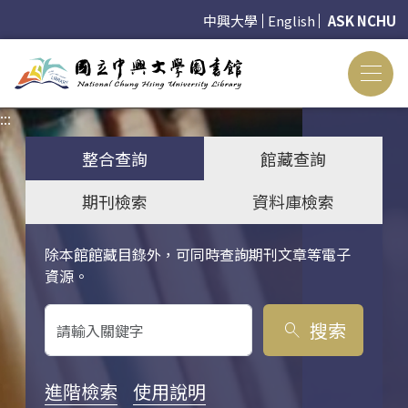
中興大學
English
ASK NCHU
:::
:::
整合查詢
館藏查詢
期刊檢索
資料庫檢索
除本館館藏目錄外，可同時查詢期刊文章等電子
關鍵字搜尋
資源。
搜索
search
進階檢索
使用說明