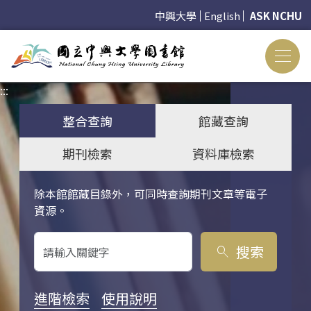
中興大學
English
ASK NCHU
:::
:::
整合查詢
館藏查詢
期刊檢索
資料庫檢索
除本館館藏目錄外，可同時查詢期刊文章等電子
關鍵字搜尋
資源。
搜索
search
進階檢索
使用說明