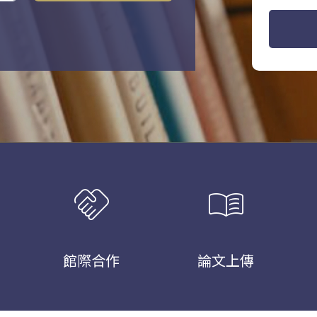
handshake
menu_book
館際合作
論文上傳