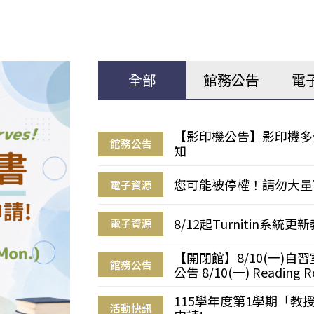
全部
館務公告
電
【影印機公告】影印機多
館務公告
知
您可能被停權！請勿大量
電子資源
8/12起Turnitin系
電子資源
【開閉館】8/10(一)
館務公告
公告 8/10(一) Reading R
115學年度第1學期「
活動快訊