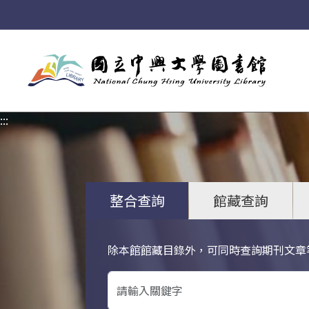
:::
:::
整合查詢
館藏查詢
除本館館藏目錄外，可同時查詢期刊文章
關鍵字搜尋