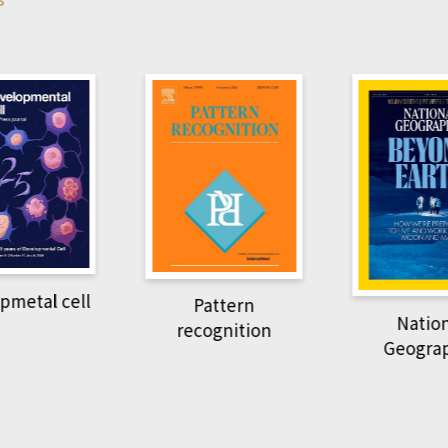
pmetal cell
Pattern
Natio
recognition
Geogra