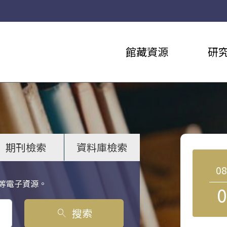
館藏資源
研
期刊檢索
資料庫檢索
0
等電子資源。
0
搜索
search