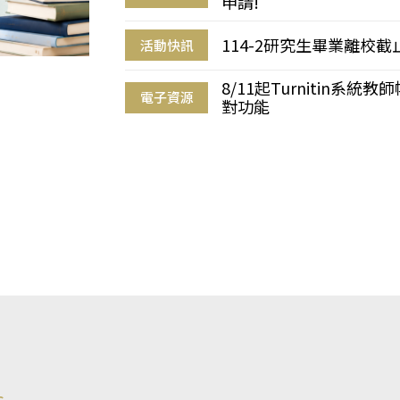
申請!
114-2研究生畢業離校
活動快訊
8/11起Turnitin系
電子資源
對功能
s