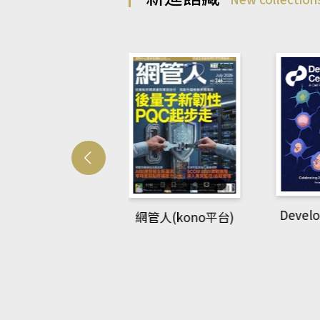
Develo
網管人(kono平台)
中英語教室(AEB
lking Library平
台)