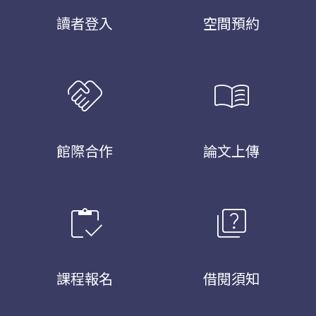
讀者登入
空間預約
handshake
menu_book
館際合作
論文上傳
inventory
quiz
課程報名
借閱須知