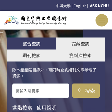
中興大學
English
ASK NCHU
:::
:::
整合查詢
館藏查詢
期刊檢索
資料庫檢索
除本館館藏目錄外，可同時查詢期刊文章等電子
關鍵字搜尋
資源。
搜索
search
進階檢索
使用說明