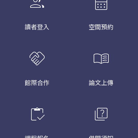
group
calendar_month
讀者登入
空間預約
handshake
menu_book
館際合作
論文上傳
inventory
quiz