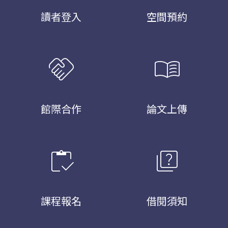
讀者登入
空間預約
handshake
menu_book
館際合作
論文上傳
inventory
quiz
課程報名
借閱須知