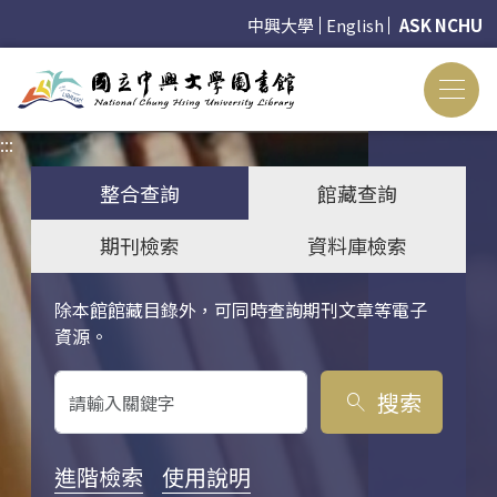
中興大學
English
ASK NCHU
:::
:::
整合查詢
館藏查詢
期刊檢索
資料庫檢索
除本館館藏目錄外，可同時查詢期刊文章等電子
關鍵字搜尋
資源。
搜索
search
進階檢索
使用說明