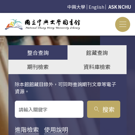
中興大學
English
ASK NCHU
:::
:::
整合查詢
館藏查詢
期刊檢索
資料庫檢索
除本館館藏目錄外，可同時查詢期刊文章等電子
關鍵字搜尋
資源。
搜索
search
進階檢索
使用說明