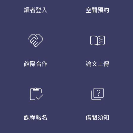
讀者登入
空間預約
handshake
menu_book
館際合作
論文上傳
inventory
quiz
課程報名
借閱須知