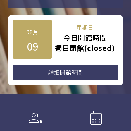
星期日
08月
今日開館時間
09
週日閉館(closed)
詳細開館時間
group
calendar_month