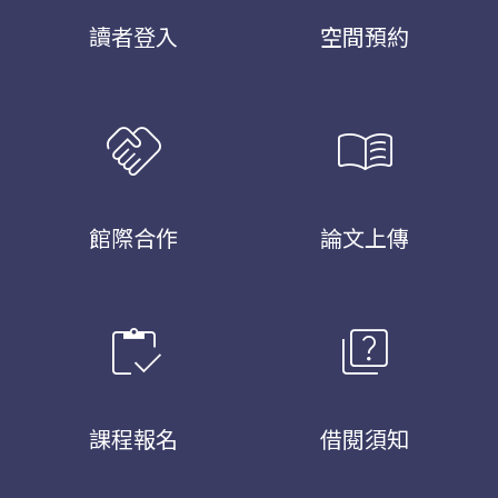
讀者登入
空間預約
handshake
menu_book
館際合作
論文上傳
inventory
quiz
課程報名
借閱須知