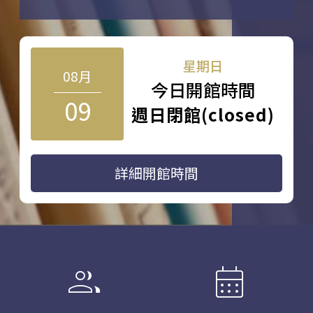
星期日
08月
今日開館時間
09
週日閉館(closed)
詳細開館時間
group
calendar_month