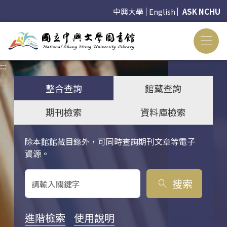
中興大學
English
ASK NCHU
:::
:::
整合查詢
館藏查詢
期刊檢索
資料庫檢索
除本館館藏目錄外，可同時查詢期刊文章等電子
關鍵字搜尋
資源。
搜索
search
進階檢索
使用說明