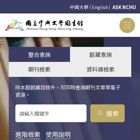
中興大學
English
ASK NCHU
:::
:::
整合查詢
館藏查詢
期刊檢索
資料庫檢索
除本館館藏目錄外，可同時查詢期刊文章等電子
關鍵字搜尋
資源。
搜索
search
進階檢索
使用說明