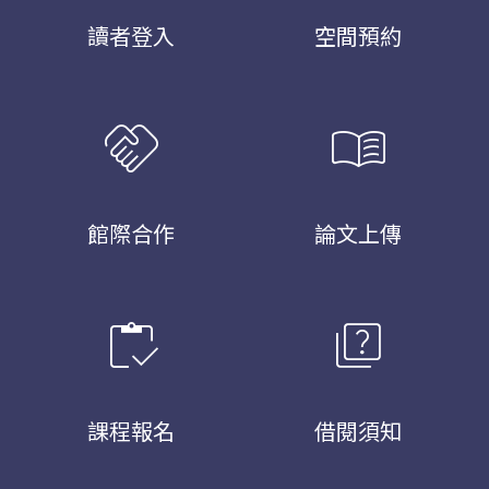
讀者登入
空間預約
handshake
menu_book
館際合作
論文上傳
inventory
quiz
課程報名
借閱須知