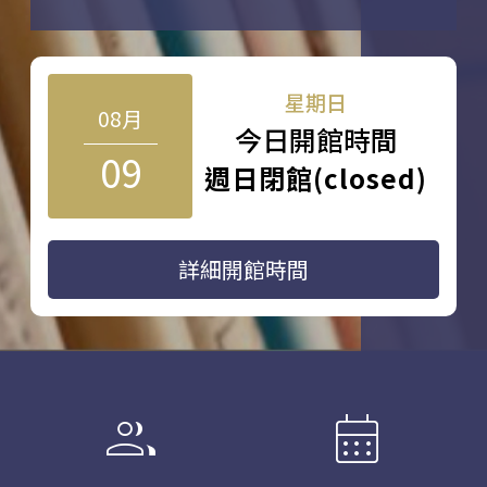
星期日
08月
今日開館時間
09
週日閉館(closed)
詳細開館時間
group
calendar_month