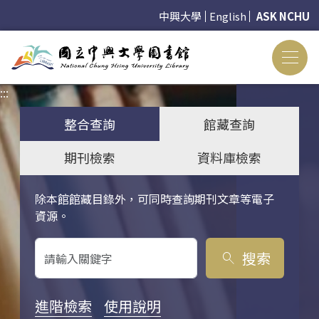
中興大學
English
ASK NCHU
:::
:::
整合查詢
館藏查詢
期刊檢索
資料庫檢索
除本館館藏目錄外，可同時查詢期刊文章等電子
關鍵字搜尋
資源。
搜索
search
進階檢索
使用說明