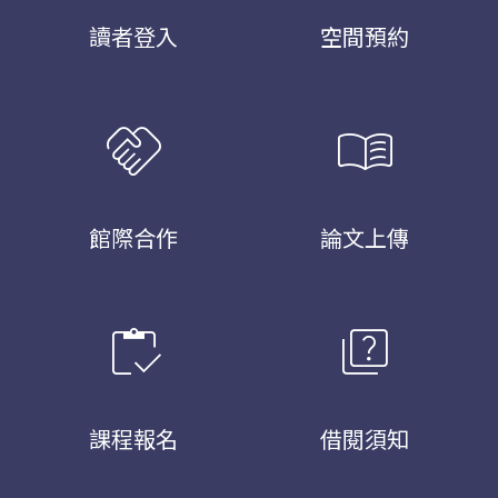
讀者登入
空間預約
handshake
menu_book
館際合作
論文上傳
inventory
quiz
課程報名
借閱須知