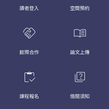
讀者登入
空間預約
handshake
menu_book
館際合作
論文上傳
inventory
quiz
課程報名
借閱須知