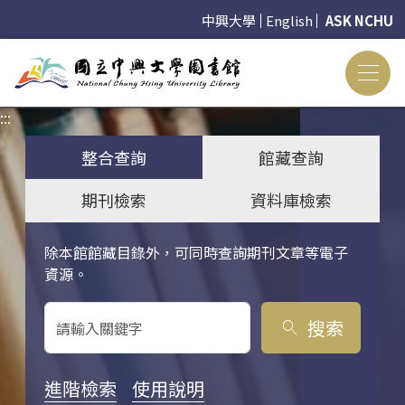
中興大學
English
ASK NCHU
:::
:::
整合查詢
館藏查詢
期刊檢索
資料庫檢索
除本館館藏目錄外，可同時查詢期刊文章等電子
關鍵字搜尋
資源。
搜索
search
進階檢索
使用說明