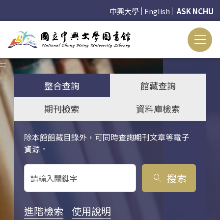
中興大學
English
ASK NCHU
:::
:::
整合查詢
館藏查詢
期刊檢索
資料庫檢索
除本館館藏目錄外，可同時查詢期刊文章等電子
關鍵字搜尋
資源。
搜索
search
進階檢索
使用說明