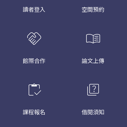
讀者登入
空間預約
handshake
menu_book
館際合作
論文上傳
inventory
quiz
課程報名
借閱須知