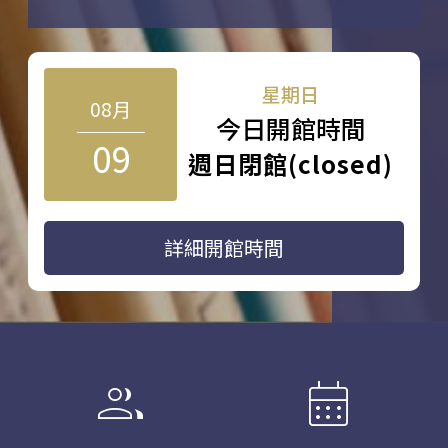
星期日
08月
今日開館時間
09
週日閉館(closed)
詳細開館時間
group
calendar_month