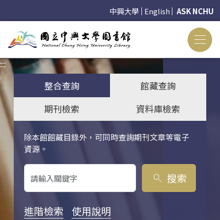
中興大學
English
ASK NCHU
:::
:::
整合查詢
館藏查詢
期刊檢索
資料庫檢索
除本館館藏目錄外，可同時查詢期刊文章等電子
關鍵字搜尋
資源。
搜索
search
進階檢索
使用說明