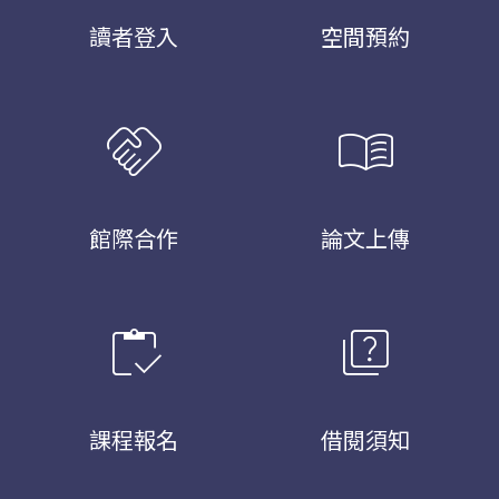
讀者登入
空間預約
handshake
menu_book
館際合作
論文上傳
inventory
quiz
課程報名
借閱須知