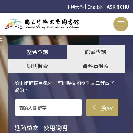
中興大學
English
ASK NCHU
:::
:::
整合查詢
館藏查詢
期刊檢索
資料庫檢索
除本館館藏目錄外，可同時查詢期刊文章等電子
關鍵字搜尋
資源。
搜索
search
進階檢索
使用說明