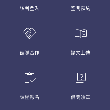
讀者登入
空間預約
handshake
menu_book
館際合作
論文上傳
inventory
quiz
課程報名
借閱須知