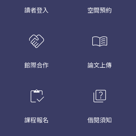
讀者登入
空間預約
handshake
menu_book
館際合作
論文上傳
inventory
quiz
課程報名
借閱須知