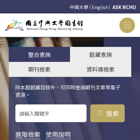
中興大學
English
ASK NCHU
:::
:::
整合查詢
館藏查詢
期刊檢索
資料庫檢索
除本館館藏目錄外，可同時查詢期刊文章等電子
關鍵字搜尋
資源。
搜索
search
進階檢索
使用說明