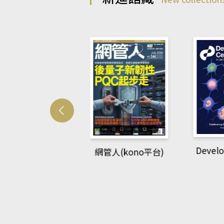
Develo
網管人(kono平台)
中英語教室(AEB
lking Library平
台)