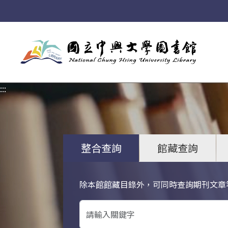
:::
:::
整合查詢
館藏查詢
除本館館藏目錄外，可同時查詢期刊文章
關鍵字搜尋