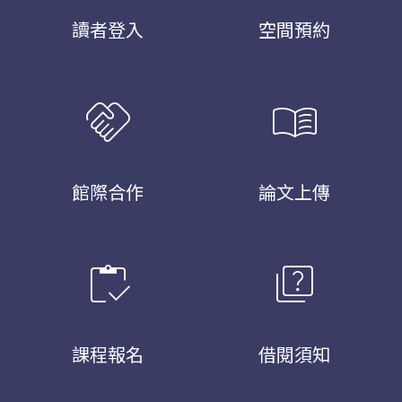
讀者登入
空間預約
handshake
menu_book
館際合作
論文上傳
inventory
quiz
課程報名
借閱須知