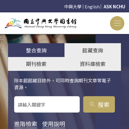
中興大學
English
ASK NCHU
:::
:::
整合查詢
館藏查詢
期刊檢索
資料庫檢索
除本館館藏目錄外，可同時查詢期刊文章等電子
關鍵字搜尋
資源。
搜索
search
進階檢索
使用說明