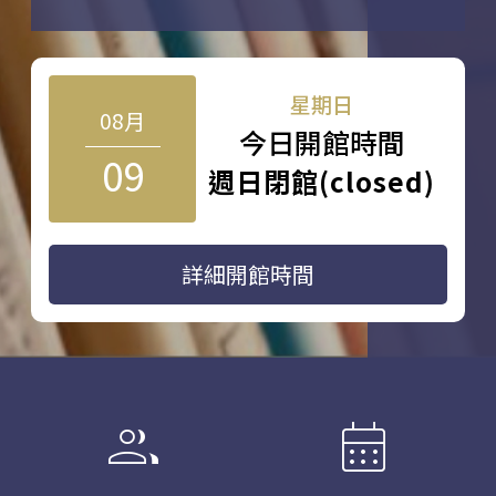
星期日
08月
今日開館時間
09
週日閉館(closed)
詳細開館時間
group
calendar_month