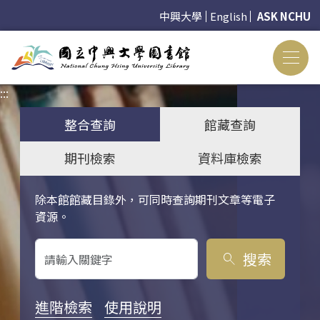
中興大學
English
ASK NCHU
:::
:::
整合查詢
館藏查詢
期刊檢索
資料庫檢索
除本館館藏目錄外，可同時查詢期刊文章等電子
關鍵字搜尋
資源。
搜索
search
進階檢索
使用說明