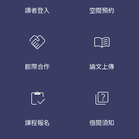
讀者登入
空間預約
handshake
menu_book
館際合作
論文上傳
inventory
quiz
課程報名
借閱須知